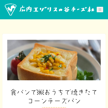
Skip
to
content
食パンで￼おうちで焼きたて
コーンチーズパン