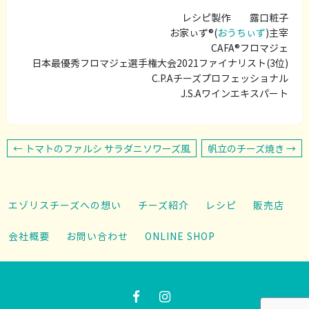
レシピ製作 露口粧子
お家ぃず®(
おうちぃず
)主宰
CAFA®️フロマジェ
日本最優秀フロマジェ選手権大会2021ファイナリスト(3位)
C.P.Aチーズプロフェッショナル
J.S.Aワインエキスパート
投
← トマトのファルシ サラダニソワーズ風
帆立のチーズ焼き →
稿
ナ
エゾリスチーズへの想い
チーズ紹介
レシピ
販売店
ビ
会社概要
お問い合わせ
ONLINE SHOP
ゲ
ー
シ
ョ