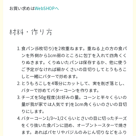
お買い求めは
WebSHOPへ
材料・作り方
食パン(6枚切り)を2枚重ねます。重ねる上の方の食パ
ンを外側から1cm弱のところに包丁を入れて四角くく
りぬきます。くりぬいたパンは保存するか、他に使う
ご予定がなければ細かくさいの目切りしてとうもろこ
しと一緒にバターで炒めます。
とうもろこしを4等分にカットして、実を削ぎ落とし、
バターで炒めてバターコーンを作ります。
チーズを50g程度(お好みの量。コーンと半々くらいの
量が我が家では人気です)を1cm角くらいのさいの目切
りにします。
バターコーン1/3～1/2くらいとさいの目に切ったチーズ
をくり抜いた食パンに詰め、オーブントースターで焼き
ます。あればパセリやバジルのみじん切りなどをふり