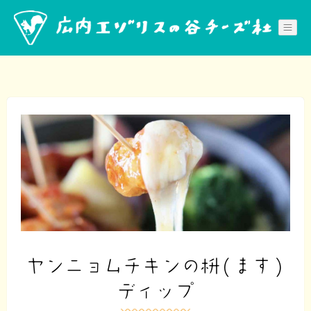
Skip
to
content
ヤンニョムチキンの枡(ます)
ディップ