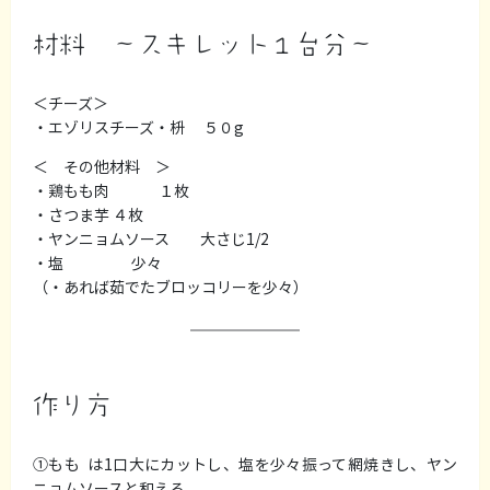
材料 〜スキレット１台分〜
＜チーズ＞
・エゾリスチーズ・枡 ５０g
＜ その他材料 ＞
・鶏もも肉 １枚
・さつま芋 ４枚
・ヤンニョムソース 大さじ1/2
・塩 少々
（・あれば茹でたブロッコリーを少々）
作り方
①もも は1口大にカットし、塩を少々振って網焼きし、ヤン
ニョムソースと和える。