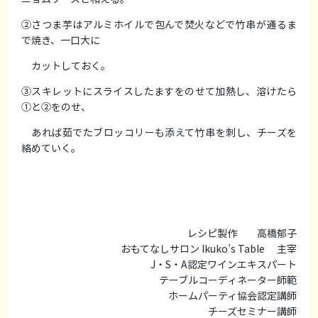
②さつま芋はアルミホイルで包んで焚火などで竹串が通るま
で焼き、一口大に
カットしておく。
③スキレットにスライスしたますをのせて加熱し、溶けたら
①と②をのせ、
あれば茹でたブロッコリーも添えて竹串を刺し、チーズを
絡めていく。
レシピ製作 高橋郁子
おもてなしサロン Ikuko’s Table 主宰
J・S・A認定ワインエキスパート
テーブルコーディネーター師範
ホームパーティ協会認定講師
チーズセミナー講師